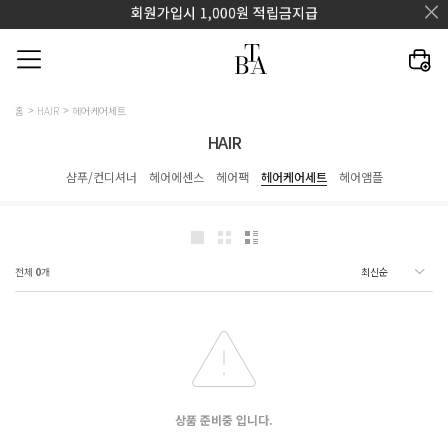
홈
HAIR
헤어케어세트
HAIR
샴푸/컨디셔너
헤어에센스
헤어팩
헤어케어세트
헤어앰플
전체
0
개
상품 준비중 입니다.