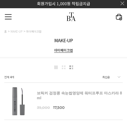
홈
MAKE-UP
아이메이크업
MAKE-UP
아이메이크업
전체
4
개
브릭커 검정콩 속눈썹영양제 워터프루프 마스카라 8
ml
35,000
17,500