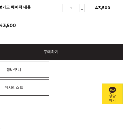
엘리메르 아보카모 헤어팩 대용량 300ml 1+1
43,500
43,500
구매하기
장바구니
위시리스트
상담
하기
A